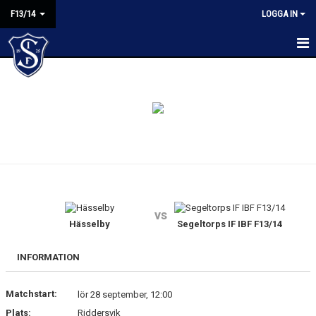
F13/14
LOGGA IN
HEM
NYHETER
KALENDER
MATCHER
TRUPPEN
vs
BILDGALLERI
Hässelby
Segeltorps IF IBF F13/14
KONTAKT
INFORMATION
Matchstart:
lör 28 september, 12:00
Plats:
Riddersvik