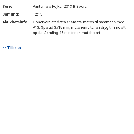
Serie:
Pantamera Pojkar 2013 B Södra
Samling:
12:15
Aktivitetsinfo:
Observera att detta är 5mot5-match tillsammans med
P13. Speltid 3x15 min, matcherna tar en dryg timme att
spela. Samling 45 min innan matchstart.
<< Tillbaka