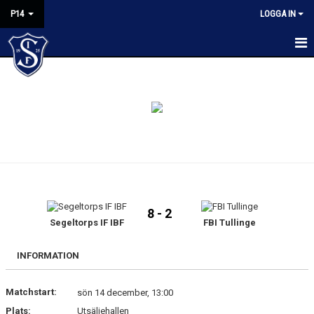
P14
LOGGA IN
HEM
NYHETER
KALENDER
MATCHER
TRUPPEN
8 - 2
BILDGALLERI
Segeltorps IF IBF
FBI Tullinge
KONTAKT
INFORMATION
Matchstart:
sön 14 december, 13:00
Plats:
Utsäljehallen