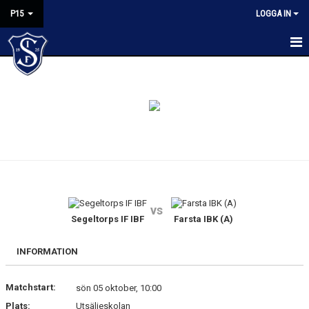
P15
LOGGA IN
HEM
NYHETER
KALENDER
MATCHER
TRUPPEN
vs
BILDGALLERI
Segeltorps IF IBF
Farsta IBK (A)
KONTAKT
INFORMATION
Matchstart:
sön 05 oktober, 10:00
Plats:
Utsäljeskolan