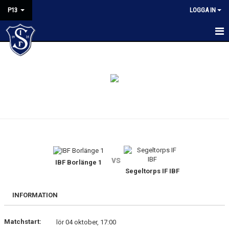
P13
LOGGA IN
HEM
KALENDER
NYHETER
MATCHER
TRUPPEN
vs
BILDGALLERI
IBF Borlänge 1
Segeltorps IF IBF
KONTAKT
INFORMATION
Matchstart:
lör 04 oktober, 17:00