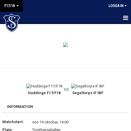
F17/18
LOGGA IN
HEM
NYHETER
KALENDER
MATCHER
TRUPPEN
vs
BILDGALLERI
Huddinge F17/F18
Segeltorps IF IBF
KONTAKT
INFORMATION
Matchstart:
sön 19 oktober, 14:00
Plats:
Tomtbergahallen