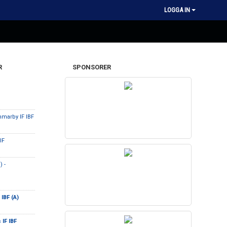
LOGGA IN
R
SPONSORER
marby IF IBF
 IF
 -
IBF (A)
 IF IBF