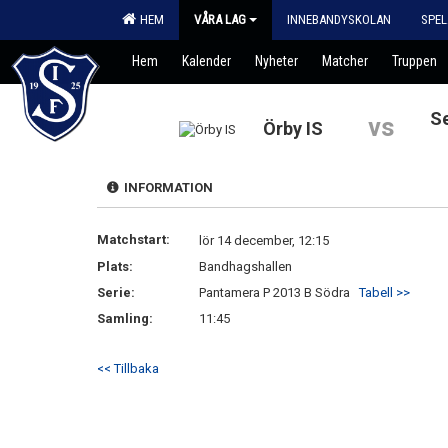
HEM
VÅRA LAG
INNEBANDYSKOLAN
SPEL
Hem
Kalender
Nyheter
Matcher
Truppen
Se
vs
Örby IS
INFORMATION
Matchstart:
lör 14 december, 12:15
Plats:
Bandhagshallen
Serie:
Pantamera P 2013 B Södra
Tabell >>
Samling:
11:45
<< Tillbaka