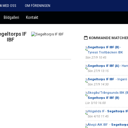
A MED OSS
OM FÖRENINGEN
Bildgalleri
Kontakt
geltorps IF
KOMMANDE MATCHE
IBF
Segeltorps IF IBF (B)
-
Tyresö Trollbäcken IBK
Sön 27/9 10:45
Segeltorps IF IBF (A)
- Ham
Sön 27/9 13:15
Segeltorps IF IBF
- Ingarö
Sön 27/9 14:30
Skogås/Trångsunds IBK (B)
Segeltorps IF IBF (B)
Lör 3/10 16:00
Högalids IF -
Segeltorps IF 
Sön 4/10 11:45
Älvsjö AIK IBF -
Segeltorps