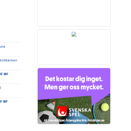
tuna
 trollbäcken
IF IBF
2
F IBF