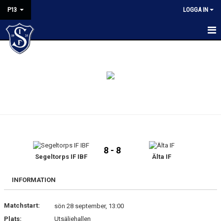
P13
LOGGA IN
HEM
KALENDER
NYHETER
MATCHER
TRUPPEN
8 - 8
BILDGALLERI
Segeltorps IF IBF
Älta IF
KONTAKT
INFORMATION
Matchstart:
sön 28 september, 13:00
Plats:
Utsäljehallen