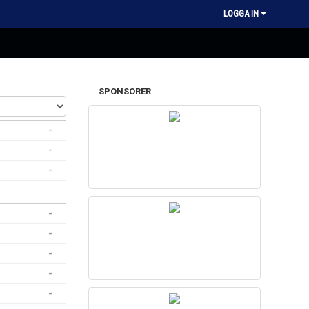
LOGGA IN
SPONSORER
-
-
-
-
-
-
-
-