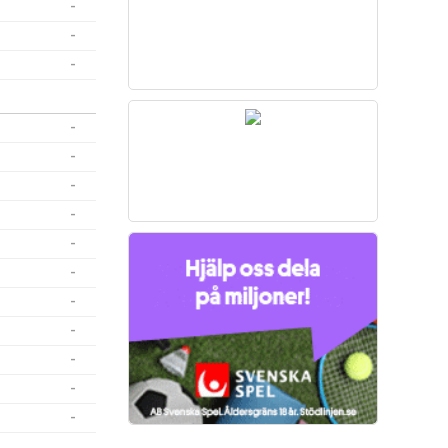
-
-
-
-
-
-
-
-
-
-
-
-
-
-