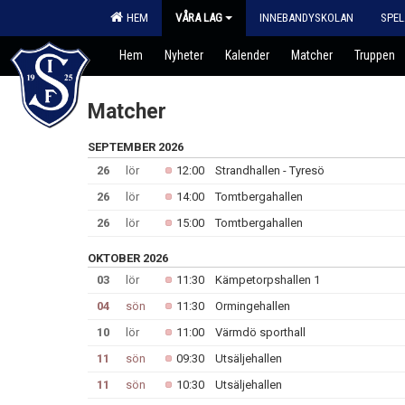
HEM
VÅRA LAG
INNEBANDYSKOLAN
SPEL
Hem
Nyheter
Kalender
Matcher
Truppen
Matcher
SEPTEMBER 2026
26
lör
12:00
Strandhallen - Tyresö
26
lör
14:00
Tomtbergahallen
26
lör
15:00
Tomtbergahallen
OKTOBER 2026
03
lör
11:30
Kämpetorpshallen 1
04
sön
11:30
Ormingehallen
10
lör
11:00
Värmdö sporthall
11
sön
09:30
Utsäljehallen
11
sön
10:30
Utsäljehallen