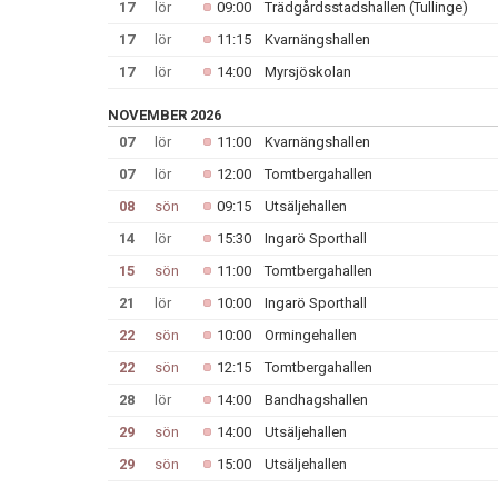
17
lör
09:00
Trädgårdsstadshallen (Tullinge)
17
lör
11:15
Kvarnängshallen
17
lör
14:00
Myrsjöskolan
NOVEMBER 2026
07
lör
11:00
Kvarnängshallen
07
lör
12:00
Tomtbergahallen
08
sön
09:15
Utsäljehallen
14
lör
15:30
Ingarö Sporthall
15
sön
11:00
Tomtbergahallen
21
lör
10:00
Ingarö Sporthall
22
sön
10:00
Ormingehallen
22
sön
12:15
Tomtbergahallen
28
lör
14:00
Bandhagshallen
29
sön
14:00
Utsäljehallen
29
sön
15:00
Utsäljehallen