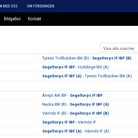
A MED OSS
OM FÖRENINGEN
Bildgalleri
Kontakt
Tyresö Trollbäcken IBK (B) -
Segeltorps IF IBF (B)
Segeltorps IF IBF
- Huddinge IBS (A)
Segeltorps IF IBF (A)
- Tyresö Trollbäcken IBK (A)
Älvsjö AIK IBF -
Segeltorps IF IBF
Nacka IBK (B) -
Segeltorps IF IBF (A)
Värmdö IF (B) -
Segeltorps IF IBF (B)
Segeltorps IF IBF
- Värmdö IF
Segeltorps IF IBF (A)
- Värmdö IF (A)