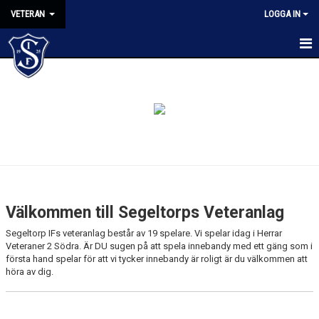
VETERAN
LOGGA IN
HEM
NYHETER
KALENDER
MATCHER
TRUPPEN
Välkommen till Segeltorps Veteranlag
KONTAKT
Segeltorp IFs veteranlag består av 19 spelare. Vi spelar idag i Herrar
Veteraner 2 Södra. Är DU sugen på att spela innebandy med ett gäng som i
första hand spelar för att vi tycker innebandy är roligt är du välkommen att
höra av dig.