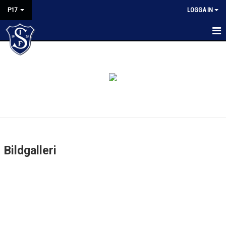
P17
LOGGA IN
HEM
NYHETER
KALENDER
MATCHER
TRUPPEN
Bildgalleri
BILDGALLERI
KONTAKT