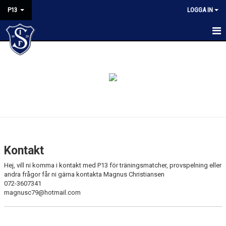
P13
LOGGA IN
HEM
KALENDER
NYHETER
MATCHER
TRUPPEN
Kontakt
BILDGALLERI
Hej, vill ni komma i kontakt med P13 för träningsmatcher, provspelning eller
andra frågor får ni gärna kontakta Magnus Christiansen
KONTAKT
072-3607341
magnusc79@hotmail.com